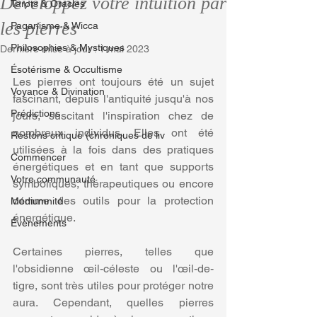
Développez votre intuition par
Tarots & Oracles
les pierres
Paganisme & Wicca
Philosophies & Mystiques
Dernière mise à jour :
1 mai 2023
Ésotérisme & Occultisme
Les pierres ont toujours été un sujet 
Voyance & Divination
fascinant, depuis l'antiquité jusqu'à nos 
Prédictions
jours, suscitant l'inspiration chez de 
nombreux individus. Elles ont été 
Restons critique (chroniques de liv
utilisées à la fois dans des pratiques 
Commencer
énergétiques et en tant que supports 
Votre communauté
symboliques, thérapeutiques ou encore 
comme des outils pour la protection 
Médiumnité
énergétique.
Évènements
Certaines pierres, telles que 
l'obsidienne œil-céleste ou l'œil-de-
tigre, sont très utiles pour protéger notre 
aura. Cependant, quelles pierres 