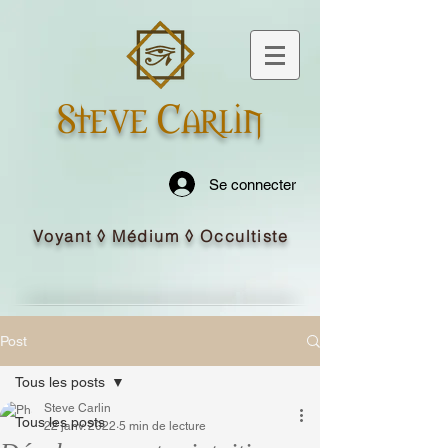
Steve Carlin
Se connecter
Voyant ◊ Médium ◊ Occultiste
Post
Tous les posts
Steve Carlin
Tous les posts
22 janv. 2022
5 min de lecture