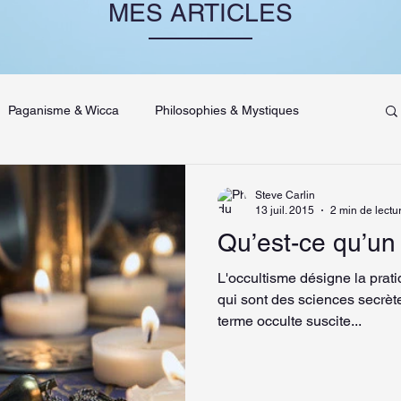
MES ARTICLES
Paganisme & Wicca
Philosophies & Mystiques
nce & Divination
Prédictions
Steve Carlin
13 juil. 2015
2 min de lectu
Qu’est-ce qu’un 
Commencer
Votre communauté
Médiumnité
L'occultisme désigne la prat
qui sont des sciences secrète
terme occulte suscite...