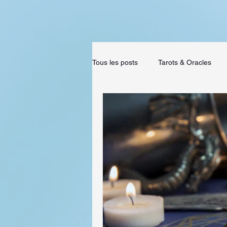
Tous les posts
Tarots & Oracles
Ésotérisme & Occultisme
Voya
Restons critique (chroniques de liv
Évènements