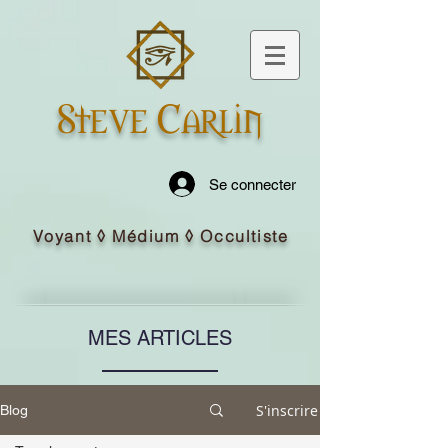
Steve Carlin
Se connecter
Voyant ◊ Médium ◊ Occultiste
MES ARTICLES
S'inscrire
Blog