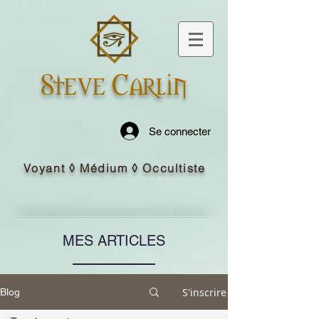
Steve Carlin
Se connecter
Voyant ◊ Médium ◊ Occultiste
MES ARTICLES
S'inscrire
Blog