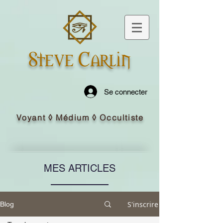
Steve Carlin
Se connecter
Voyant ◊ Médium ◊ Occultiste
MES ARTICLES
S'inscrire
Blog