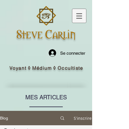
Steve Carlin
Se connecter
Voyant ◊ Médium ◊ Occultiste
MES ARTICLES
S'inscrire
Blog