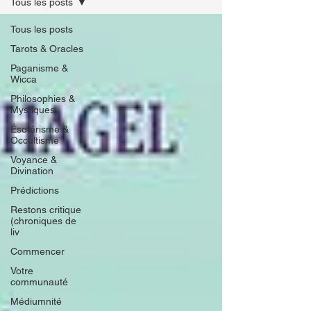
Tous les posts
Tous les posts
Tarots & Oracles
Paganisme &
Wicca
Philosophies &
Mystiques
Ésotérisme &
Occultisme
Voyance &
Divination
Prédictions
Restons critique
(chroniques de
liv
Commencer
Votre
communauté
Médiumnité