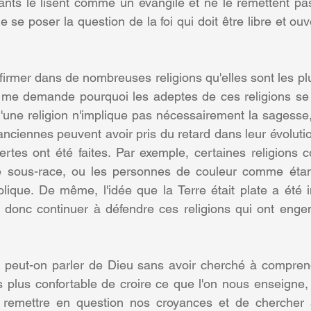
yants le lisent comme un évangile et ne le remettent pas
 se poser la question de la foi qui doit être libre et ouv
firmer dans de nombreuses religions qu'elles sont les pl
e me demande pourquoi les adeptes de ces religions se 
e d'une religion n'implique pas nécessairement la sagesse, 
 anciennes peuvent avoir pris du retard dans leur évolutio
es ont été faites. Par exemple, certaines religions co
ous-race, ou les personnes de couleur comme étant
bolique. De même, l'idée que la Terre était plate a été i
 donc continuer à défendre ces religions qui ont engen
ut-on parler de Dieu sans avoir cherché à comprendr
s plus confortable de croire ce que l'on nous enseigne, 
remettre en question nos croyances et de chercher à