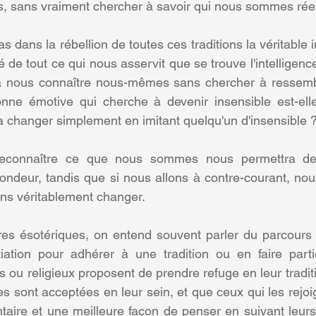
es, sans vraiment chercher à savoir qui nous sommes rée
s dans la rébellion de toutes ces traditions la véritable in
é de tout ce qui nous asservit que se trouve l'intelligen
 nous connaître nous-mêmes sans chercher à ressembl
nne émotive qui cherche à devenir insensible est-elle 
ra changer simplement en imitant quelqu'un d'insensible 
 reconnaître ce que nous sommes nous permettra de
ondeur, tandis que si nous allons à contre-courant, nou
 sans véritablement changer.
s ésotériques, on entend souvent parler du parcours in
itiation pour adhérer à une tradition ou en faire part
ls ou religieux proposent de prendre refuge en leur traditi
 sont acceptées en leur sein, et que ceux qui les rejoig
aire et une meilleure façon de penser en suivant leurs in