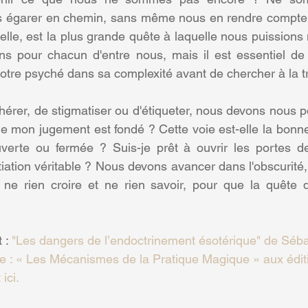
s égarer en chemin, sans même nous en rendre compte 
 elle, est la plus grande quête à laquelle nous puissions
ens pour chacun d'entre nous, mais il est essentiel de
tre psyché dans sa complexité avant de chercher à la t
dhérer, de stigmatiser ou d'étiqueter, nous devons nous p
ue mon jugement est fondé ? Cette voie est-elle la bonn
uverte ou fermée ? Suis-je prêt à ouvrir les portes de
iation véritable ? Nous devons avancer dans l'obscurité,
ne rien croire et ne rien savoir, pour que la quête de
 : 
"Les dangers de l’endoctrinement ésotérique" de Séba
re : « Les Mécanismes de la Pratique Magique » aux éditi
ici. 