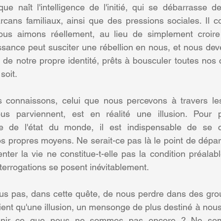
que naît l'intelligence de l'initié, qui se débarrasse 
cans familiaux, ainsi que des pressions sociales. Il co
ous aimons réellement, au lieu de simplement croire
sance peut susciter une rébellion en nous, et nous dev
de notre propre identité, prêts à bousculer toutes nos 
soit.
connaissons, celui que nous percevons à travers les
ous parviennent, est en réalité une illusion. Pour 
e de l'état du monde, il est indispensable de se co
 propres moyens. Ne serait-ce pas là le point de départ d
nter la vie ne constitue-t-elle pas la condition préalab
terrogations se posent inévitablement.
s pas, dans cette quête, de nous perdre dans des group
ient qu'une illusion, un mensonge de plus destiné à nous 
enir ce que nous ne sommes pas encore ? Ne som