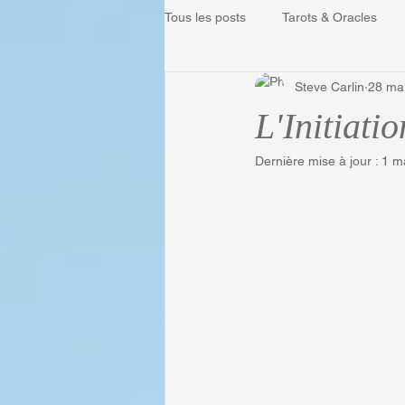
Tous les posts
Tarots & Oracles
Steve Carlin
28 ma
Voyance & Divination
Prédicti
L'Initiatio
Dernière mise à jour :
1 m
Médiumnité
Évènements