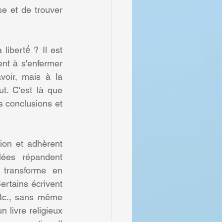
 et de trouver 
iberté́ ? Il est 
ent à s'enfermer 
oir, mais à la 
t. C'est là que 
s conclusions et 
ion et adhèrent 
ées répandent 
transforme en 
rtains écrivent 
tc., sans même 
 livre religieux 