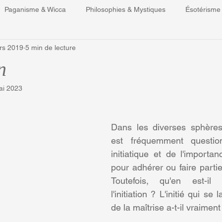
Paganisme & Wicca
Philosophies & Mystiques
Ésotérisme
rs 2019
5 min de lecture
ons
Restons critique (chroniques de liv
Commencer
Vo
n
ai 2023
Dans les diverses sphères 
est fréquemment questio
initiatique et de l'importance
pour adhérer ou faire partie 
Toutefois, qu'en est-il 
l'initiation ? L'initié qui se 
de la maîtrise a-t-il vraimen