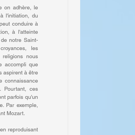
e on adhère, le 
'initiation, du 
peut conduire à 
on, à l'atteinte 
 de notre Saint-
royances, les 
 religions nous 
re accompli que 
aspirent à être 
e connaissance 
 Pourtant, ces 
nt parfois qu'un 
e. Par exemple, 
ant Mozart.
 en reproduisant 