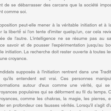
t de se débarrasser des carcans que la société impose
ent comme soi.
osition peut-elle mener à la véritable initiation et à la l
 la liberté́ si l'on tente d'imiter quelqu'un, car cela revi
sée de l'autre. L'intelligence ne se résume pas au sav
r ce savoir et de pousser l'expérimentation jusqu'au bou
 initiation. La recherche doit rester ouverte à toutes le
à une croyance.
ndidats supposés à l'initiation rentrent dans une Tradit
e qu'ils entendent est vrai. Ces personnes manipul
formations autour d'eux comme une vérité, qui se 
croyances populaires qui se déforment au fil du temps. Ce
croyances, comme les chakras, la magie, les pierres, e
ter en profondeur ces fausses vérités. Lorsqu'il s'agit d'un