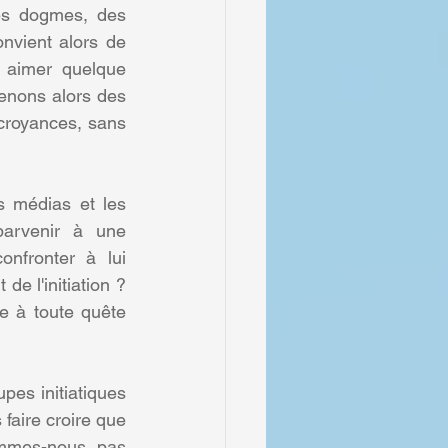
des dogmes, des 
nvient alors de 
 aimer quelque 
enons alors des 
croyances, sans 
 médias et les 
parvenir à une 
nfronter à lui 
e l'initiation ? 
le à toute quête 
es initiatiques 
faire croire que 
mes-nous pas 