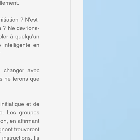
llement.
itiation ? N'est-
ce ? Ne devrions-
er à quelqu'un 
intelligente en 
?
 changer avec 
s ne ferons que 
itiatique et de 
ie. Les groupes 
on, en affirmant 
nent trouveront 
structions. Ils 