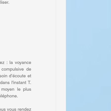
iser.
ez : la voyance 
 compulsive de 
oin d’écoute et 
ns l'instant T. 
 moyen le plus 
téléphone.
Vous vous rendez 