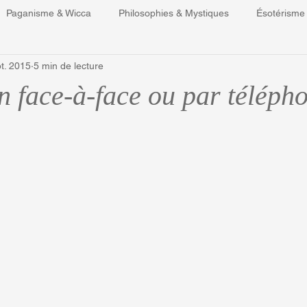
Paganisme & Wicca
Philosophies & Mystiques
Ésotérisme
t. 2015
5 min de lecture
ons
Restons critique (chroniques de liv
Commencer
Vo
n face-à-face ou par téléph