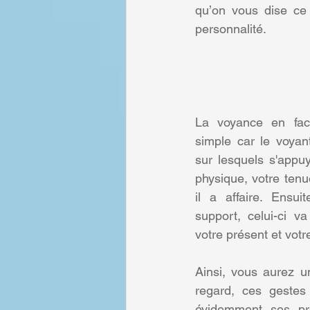
qu’on vous dise ce 
personnalité.
La voyance en face
simple car le voyant
sur lesquels s'appuy
physique, votre tenu
il a affaire. Ensui
support, celui-ci va
votre présent et vot
Ainsi, vous aurez u
regard, ces gestes
évidemment ses pré